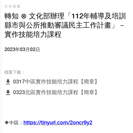
文化視窗
轉知 ⊗ 文化部辦理「112年輔導及培訓
縣市與公所推動審議民主工作計畫」－
實作技能培力課程
2023年03月02日
檔案下載：
file_download
0317中區實作技能培力課程【簡章】
file_download
0323北區實作技能培力課程【簡章】
https://tinyurl.com/2oncr9y2
🔶中區：