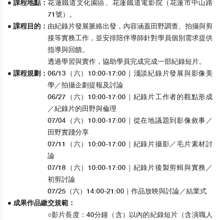
● 課程地點：
花蓮鐵道文化園區、花蓮鐵道電影院（花蓮市中山路
71號）。
● 課程目的：
由紀錄片發展脈絡出發，內容涵蓋田野調查、拍攝與剪
接等實務工作，並安排陪伴導師針對學員個別需求提供
指導與回饋。
透過學習與實作，協助學員完成完成一部紀錄短片。
● 課程規劃：
06/13（六）10:00-17:00｜淺談紀錄片發展與影像美
學／拍攝企劃提報及討論
06/27（六）10:00-17:00｜紀錄片工作者的觀點形成
／紀錄片的田野與倫理
07/04（六）10:00-17:00｜從在地議題到影像敘事／
田野實踐分享
07/11（六）10:00-17:00｜紀錄片攝影／毛片素材討
論
07/18（六）10:00-17:00｜紀錄片後製剪輯與實務／
初剪討論
07/25（六）14:00-21:00｜作品放映與討論／結業式
● 成果作品繳交規範：
○
影片長度：40分鐘（含）以內的紀錄短片（含演職人