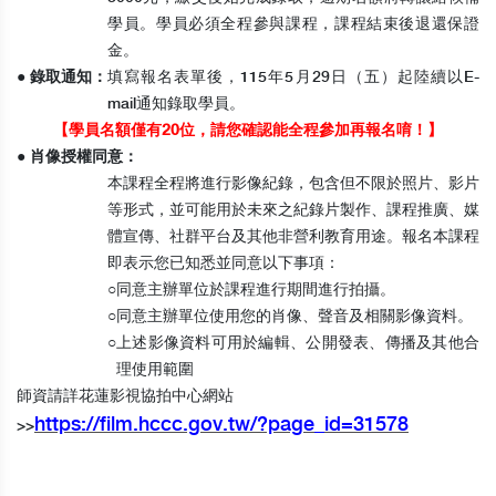
學員。學員必須全程參與課程，課程結束後退還保證
金。
● 錄取通知：
填寫報名表單後，115年5月29日（五）起陸續以E-
mail通知錄取學員。
【學員名額僅有20位，請您確認能全程參加再報名唷！】
● 肖像授權同意：
本課程全程將進行影像紀錄，包含但不限於照片、影片
等形式，並可能用於未來之紀錄片製作、課程推廣、媒
體宣傳、社群平台及其他非營利教育用途。報名本課程
即表示您已知悉並同意以下事項：
○
同意主辦單位於課程進行期間進行拍攝。
○
同意主辦單位使用您的肖像、聲音及相關影像資料。
○
上述影像資料可用於編輯、公開發表、傳播及其他合
理使用範圍
師資請詳花蓮影視協拍中心網站
https://film.hccc.gov.tw/?page_id=31578
>>