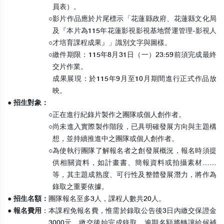
員表）。
○
影片作品應於片尾標示「花蓮縣政府、花蓮縣文化局
及『本片為115年花蓮影視影視基地營運管理-影視人
○
才培育課程成果』」識別文字與圖樣。
○
繳件期限：115年8月31日（一）23:59前須完成最終
交片作業。
成果展現：於115年9月至10月期間進行正式作品放
映。
● 招生對象：
○
正在進行紀錄片製作之團隊或個人創作者。
○
尚未進入實際製作階段，已具明確發展方向與主題構
想，並持續推進中之團隊或個人創作者。
○
為使執行團隊了解報名者之創發展概況，報名時須提
供相關資料，如計畫書、簡報資料或拍攝素材……
等，其主題成熟度、可行性及整體發展潛力，將作為
錄取之重要依據。
● 招生名額：
團隊報名至多3人，課程人數共20人。
● 報名費用
：
本課程免報名費，惟需於錄取公告後3日內繳交保證金
3000元，繳交後始完成錄取，逾期名額將轉讓給候補