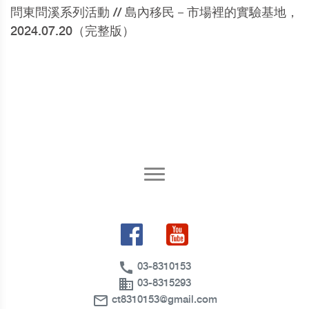
問東問溪系列活動 // 島內移民－市場裡的實驗基地，
2024.07.20（完整版）
call
03-8310153
business
03-8315293
mail_outline
ct8310153@gmail.com