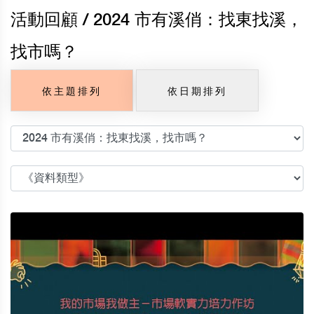
活動回顧
/ 2024 市有溪俏：找東找溪，
找市嗎？
依主題排列
依日期排列