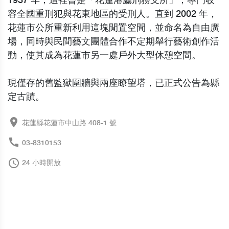
1937 年，這裡曾是「花蓮港廳刑務支所」，專門收
容全國重刑犯與花東地區的受刑人。直到 2002 年，
花蓮市公所重新利用這塊閒置空間，並命名為自由廣
場，同時與民間藝文團體合作不定期舉行藝術創作活
動，使其成為花蓮市另一處戶外大型休憩空間。
現僅存的舊監獄圍牆與兩座瞭望塔，已正式公告為縣
定古蹟。
place
花蓮縣花蓮市中山路 408-1 號
call
03-8310153
access_time
24 小時開放