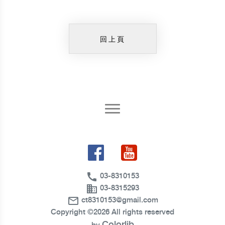
回上頁
call
03-8310153
business
03-8315293
mail_outline
ct8310153@gmail.com
Copyright ©
2026 All rights reserved
Colorlib