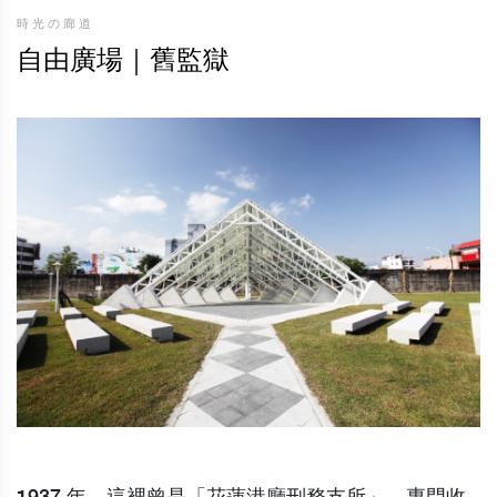
時光の廊道
自由廣場｜舊監獄