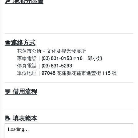
🔎 場地分區圖
☎連絡方式
花蓮市公所－文化及觀光發展所
專線電話｜(03) 831-0153＃16，邱小姐
傳真電話｜(03) 831-5293
單位地址｜97048 花蓮縣花蓮市進豐街 115 號
💬 借用流程
📝 填表範本