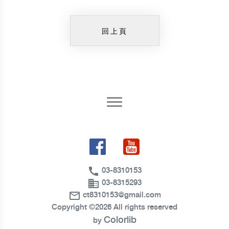
回上頁
call
03-8310153
business
03-8315293
mail_outline
ct8310153@gmail.com
Copyright ©
2026 All rights reserved
Colorlib
by