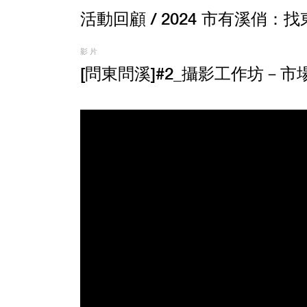
活動回顧
/ 2024 市有溪俏
影片
[問東問溪]#2_攝影工作坊－市場