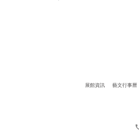
展館資訊
藝文行事曆
ca