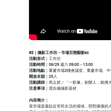
#2｜攝影工作坊－市場百態顯影
📸
活動形式
｜工作坊
活動時間
｜06/29 週六 09:00～13:00
活動地點
｜重慶市場2樓會議室、重慶市場、中
開放名額
｜25人
活動講師
｜馬立群／「一影像」創辦人，銘傳
注意事項
｜需自備攝影器材
內容簡介
｜
菜市場是最貼近常民生活的場域，熙熙攘攘的