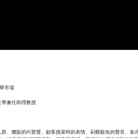
華市場
大學兼任助理教授
人群、攤販的叫賣聲、顧客挑菜時的表情、剁雞殺魚的聲音、各