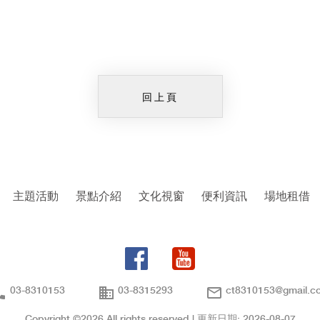
回上頁
主題活動
景點介紹
文化視窗
便利資訊
場地租借
ll
business
mail_outline
03-8310153
03-8315293
ct8310153@gmail.c
Copyright ©
2026 All rights reserved | 更新日期: 2026-08-07