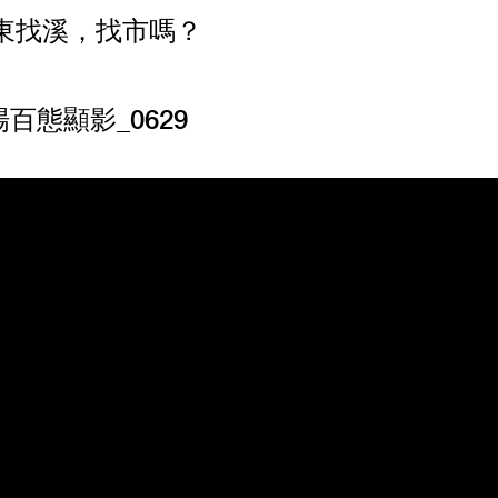
：找東找溪，找市嗎？
百態顯影_0629