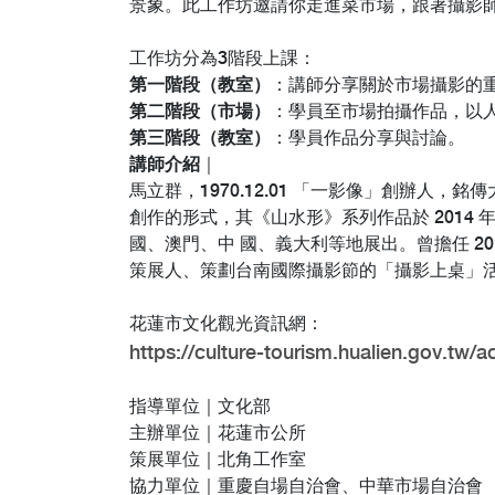
景象。此工作坊邀請你走進菜市場，跟著攝影
工作坊分為3階段上課：
第一階段（教室）
：講師分享關於市場攝影的
第二階段（市場）
：學員至市場拍攝作品，以
第三階段（教室）
：學員作品分享與討論。
講師介紹
｜
馬立群，1970.12.01 「一影像」創辦
創作的形式，其《山水形》系列作品於 2014 年
國、澳門、中 國、義大利等地展出。曾擔任 20
策展人、策劃台南國際攝影節的「攝影上桌」活
花蓮市文化觀光資訊網：
https://culture-tourism.hualien.gov.tw/a
指導單位｜文化部
主辦單位｜花蓮市公所
策展單位｜北角工作室
協力單位｜重慶自場自治會、中華市場自治會