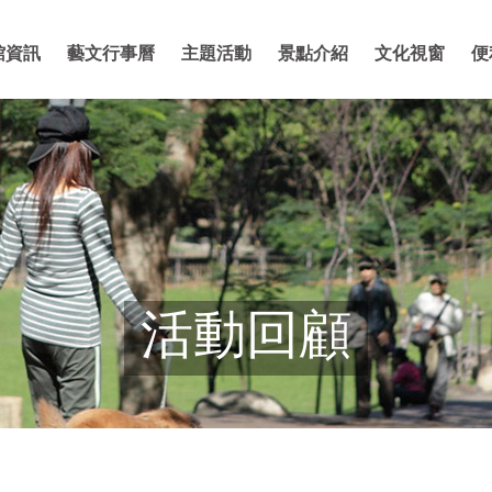
館資訊
藝文行事曆
主題活動
景點介紹
文化視窗
便
活動回顧