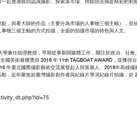
師一起透過鏡頭認識攝影、探索菜市場、用鏡頭去捕捉精彩的剎
重點，與看大師的作品（主要分為市場的人事物三個主軸），並
人事物三個主軸的方式拍攝，全面的拍攝市場的特色與人文。
人，銘傳大學兼任助理教授，早期從事新聞媒體工作，關注於政治、社
全國美術展獲獎與 2016 年 11th TAGBOAT AWARD
16 年臺北國際攝影藝術交流展發起人與策展人、2018年高雄攝影
動，近年聚焦於臺灣攝影創作者與紀錄片導演紀錄片拍攝，於 20
ctivity_dt.php?id=75