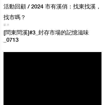
活動回顧
/ 2024 市有溪俏：找東找溪，
找市嗎？
影片
[問東問溪]#3_封存市場的記憶滋味
_0713