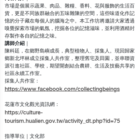
市場是個展示蔬果、肉品、雜糧、香料、花與服飾的生活百
貨，更是不同族群融合的五味雜陳的空間，這些味道化作記
憶的分子藏在每個人的腦海之中。本工作坊將邀請大家透過
嗅覺探索市場的氣氛，挖掘各位的記憶滋味，並利用酒精封
存製作各自的記憶之味。
講師介紹
｜
陳科廷，在鄉野島嶼成長，典型植物人、採集人。現回歸家
鄉新北坪林成立採集人共作室，整理舊宅及田園，並串聯資
源引進社區、學校，期望開創結合農耕、生活及技藝共享的
社區永續工作室。
採集人共作室：
https://www.facebook.com/collectingbeings
花蓮市文化觀光資訊網：
https://culture-
tourism.hualien.gov.tw/activity_dt.php?id=75
指導單位｜文化部