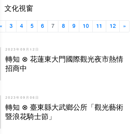
文化視窗
«
3
4
5
6
7
8
9
10
11
12
»
2023年09月12日
轉知 ⊗ 花蓮東大門國際觀光夜市熱情
招商中
2023年09月06日
轉知 ⊗ 臺東縣大武鄉公所「觀光藝術
暨浪花騎士節」