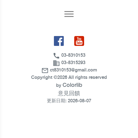
call
03-8310153
business
03-8315293
mail_outline
ct8310153@gmail.com
Copyright ©
2026 All rights reserved
Colorlib
by
意見回饋
更新日期: 2026-08-07