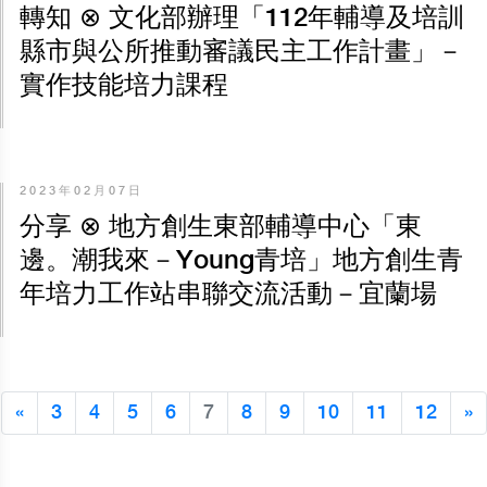
轉知 ⊗ 文化部辦理「112年輔導及培訓
縣市與公所推動審議民主工作計畫」－
實作技能培力課程
2023年02月07日
分享 ⊗ 地方創生東部輔導中心「東
邊。潮我來－Young青培」地方創生青
年培力工作站串聯交流活動－宜蘭場
«
3
4
5
6
7
8
9
10
11
12
»