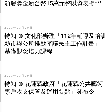
頒發獎金新台幣15萬元整以資表揚***
2023年03月20日
轉知 ⊗ 文化部辦理「112年輔導及培訓
縣市與公所推動審議民主工作計畫」－
基礎觀念培力課程
2023年03月09日
轉知 ⊗ 花蓮縣政府「花蓮縣公共藝術
專戶收支保管及運用要點」發布令